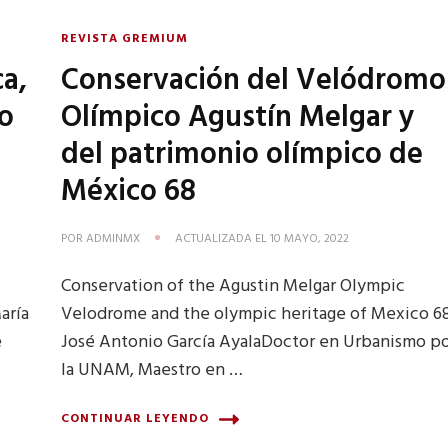
REVISTA GREMIUM
ca,
Conservación del Velódromo
io
Olímpico Agustín Melgar y
del patrimonio olímpico de
México 68
POR
ADMINMX
ACTUALIZADA EL
10 MAYO, 2022
Conservation of the Agustin Melgar Olympic
aría
Velodrome and the olympic heritage of Mexico 6
e
José Antonio García AyalaDoctor en Urbanismo p
la UNAM, Maestro en …
CONTINUAR LEYENDO