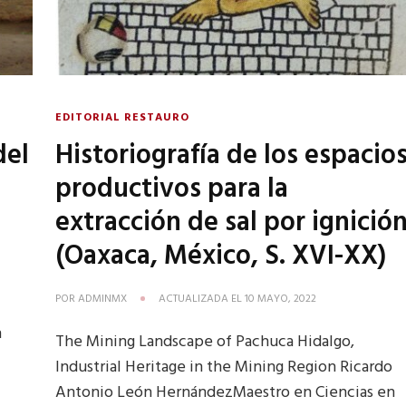
EDITORIAL RESTAURO
del
Historiografía de los espacio
productivos para la
extracción de sal por ignició
(Oaxaca, México, S. XVI-XX)
POR
ADMINMX
ACTUALIZADA EL
10 MAYO, 2022
n
The Mining Landscape of Pachuca Hidalgo,
Industrial Heritage in the Mining Region Ricardo
Antonio León HernándezMaestro en Ciencias en