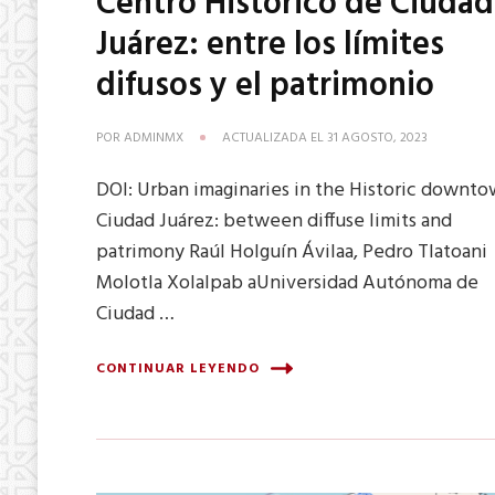
Centro Histórico de Ciudad
Juárez: entre los límites
difusos y el patrimonio
POR
ADMINMX
ACTUALIZADA EL
31 AGOSTO, 2023
DOI: Urban imaginaries in the Historic downt
Ciudad Juárez: between diffuse limits and
patrimony Raúl Holguín Ávilaa, Pedro Tlatoani
Molotla Xolalpab aUniversidad Autónoma de
Ciudad …
CONTINUAR LEYENDO