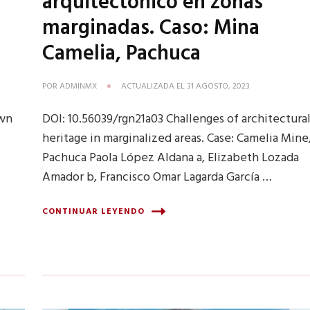
arquitectónico en zonas
marginadas. Caso: Mina
Camelia, Pachuca
POR
ADMINMX
ACTUALIZADA EL
31 AGOSTO, 2023
own
DOI: 10.56039/rgn21a03 Challenges of architectura
heritage in marginalized areas. Case: Camelia Mine
Pachuca Paola López Aldana a, Elizabeth Lozada
Amador b, Francisco Omar Lagarda García …
CONTINUAR LEYENDO