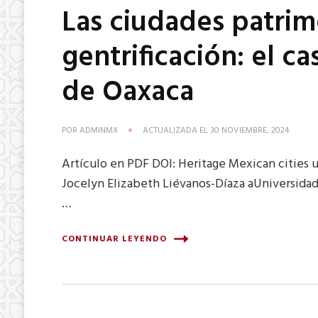
Las ciudades patrim
gentrificación: el c
de Oaxaca
POR
ADMINMX
ACTUALIZADA EL
30 NOVIEMBRE, 2024
Artículo en PDF DOI: Heritage Mexican cities u
Jocelyn Elizabeth Liévanos-Díaza aUniversida
…
CONTINUAR LEYENDO