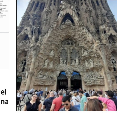
el
una