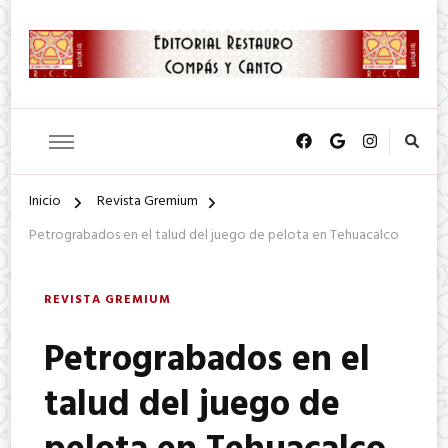
SA. de CV.
Editorial Restauro Compás y
Canto
Inicio
Revista Gremium
Petrograbados en el talud del juego de pelota en Tehuacalco
REVISTA GREMIUM
Petrograbados en el
talud del juego de