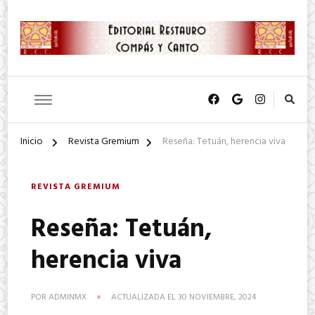
SA. de CV.
Editorial Restauro Compás y
Canto
Inicio
Revista Gremium
Reseña: Tetuán, herencia viva
REVISTA GREMIUM
Reseña: Tetuán,
herencia viva
POR
ADMINMX
ACTUALIZADA EL
30 NOVIEMBRE, 2024