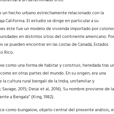
mbiental a un determinado sitio.
mo un hecho urbano estrechamente relacionado con la
a California. El estudio se dirige en particular a su
enes éste fue un modelo de vivienda importado por colono
unidades en distintos sitios del continente americano. Po
es se pueden encontrar en las costas de Canadá, Estados
to Rico.
ow como una forma de habitar y construir, heredada tras u
 como en otras partes del mundo. En su origen, era una
la cultura rural bengalí de la India, unifamiliar y
 Savage, 2015; Desai et al, 2016). Su nombre proviene de la
iente a Bengala” (King, 1982).
e como bungalow, objeto central del presente análisis, e