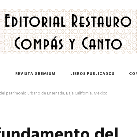
 y Canto
S
REVISTA GREMIUM
LIBROS PUBLICADOS
CO
el patrimonio urbano de Ensenada, Baja California, México
fundamento del