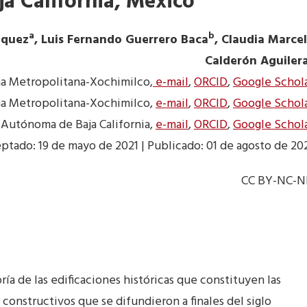
a California, Mexico
a
b
iquez
, Luis Fernando Guerrero Baca
, Claudia Marce
Calderón Aguiler
a Metropolitana-Xochimilco,
e-mail
,
ORCID
,
Google Schol
a Metropolitana-Xochimilco,
e-mail
,
ORCID
,
Google Schol
 Autónoma de Baja California,
e-mail
,
ORCID
,
Google Schol
ptado: 19 de mayo de 2021 | Publicado: 01 de agosto de 20
CC BY-NC-
ría de las edificaciones históricas que constituyen las
constructivos que se difundieron a finales del siglo