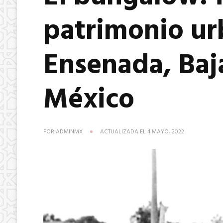
patrimonio ur
Ensenada, Baja
México
POR
ADMINMX
ACTUALIZADA EL
4 MAYO, 2022