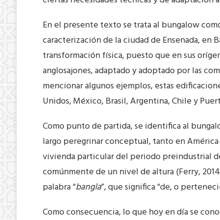
ciertas necesidades técnicas y de adaptación a
En el presente texto se trata al bungalow co
caracterización de la ciudad de Ensenada, en Baj
transformación física, puesto que en sus oríg
anglosajones, adaptado y adoptado por las com
mencionar algunos ejemplos, estas edificacion
Unidos, México, Brasil, Argentina, Chile y Puer
Como punto de partida, se identifica al bungal
largo peregrinar conceptual, tanto en América
vivienda particular del periodo preindustrial de 
comúnmente de un nivel de altura (Ferry, 2014;
palabra “
bangla
”, que significa “de, o pertenec
Como consecuencia, lo que hoy en día se conoc