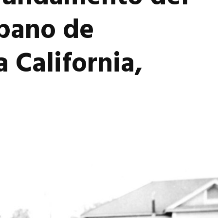
bano de
 California,