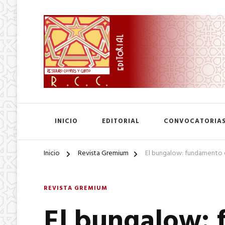
SA. de CV.
Editorial Restauro Compás
INICIO
EDITORIAL
CONVOCATORIA
Inicio
Revista Gremium
El bungalow: fundamento d
REVISTA GREMIUM
El bungalow: 