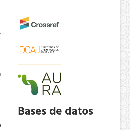
s
r
n
Bases de datos
s