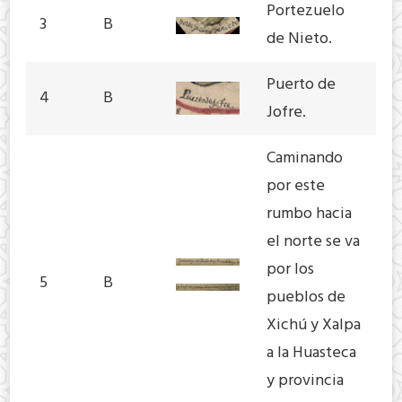
Portezuelo
3
B
de Nieto.
Puerto de
4
B
Jofre.
Caminando
por este
rumbo hacia
el norte se va
por los
5
B
pueblos de
Xichú y Xalpa
a la Huasteca
y provincia