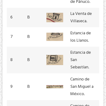
de Pánuco.
La Venta de
6
B
Villaseca.
Estancia de
7
B
los Llanos.
Estancia de
8
B
San
Sebastían.
Camino de
9
B
San Miguel a
México.