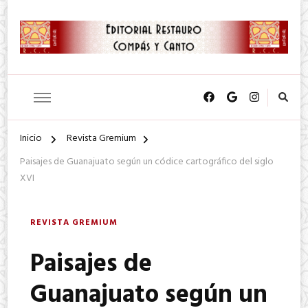
SA. de CV.
Editorial Restauro Compás y
Canto
Inicio
Revista Gremium
Paisajes de Guanajuato según un códice cartográfico del siglo
XVI
REVISTA GREMIUM
Paisajes de
Guanajuato según un