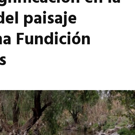
el paisaje
na Fundición
s