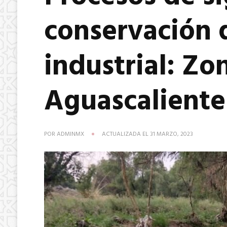
conservación d
industrial: Zo
Aguascaliente
POR
ADMINMX
ACTUALIZADA EL
31 MARZO, 2023