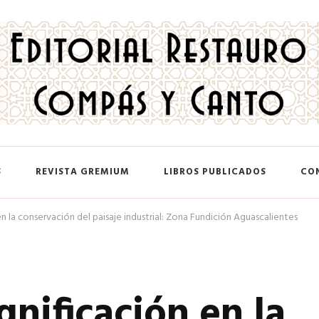
 y Canto
S
REVISTA GREMIUM
LIBROS PUBLICADOS
CO
n la conservación del paisaje industrial: Zona Fundición Aguascalientes
gnificación en la