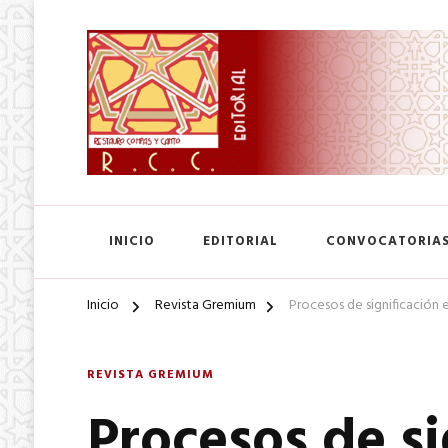
SA. de CV.
Editorial Restauro Compás
INICIO
EDITORIAL
CONVOCATORIA
Inicio
Revista Gremium
Procesos de significación e
REVISTA GREMIUM
Procesos de si