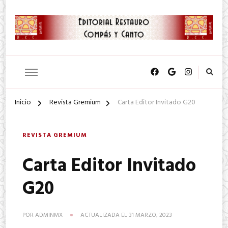
SA. de CV.
Editorial Restauro Compás y
Canto
Inicio
Revista Gremium
Carta Editor Invitado G20
REVISTA GREMIUM
Carta Editor Invitado
G20
POR
ADMINMX
ACTUALIZADA EL
31 MARZO, 2023