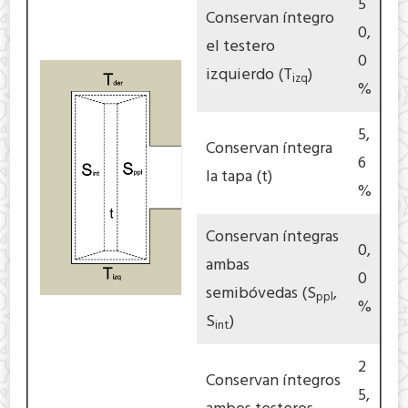
5
Conservan íntegro
0,
el testero
0
izquierdo (T
)
izq
%
5,
Conservan íntegra
6
la tapa (t)
%
Conservan íntegras
0,
ambas
0
semibóvedas (S
,
ppl
%
S
)
int
2
Conservan íntegros
5,