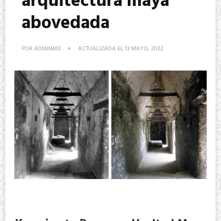
arquitectura maya
abovedada
POR
ADMINMX
ACTUALIZADA EL
13 MAYO, 2022