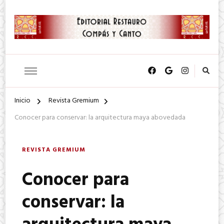
SA. de CV.
Editorial Restauro Compás y
Canto
Inicio
Revista Gremium
Conocer para conservar: la arquitectura maya abovedada
REVISTA GREMIUM
Conocer para
conservar: la