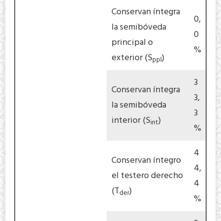
Conservan íntegra
0,
la semibóveda
0
principal o
%
exterior (S
)
ppl
3
Conservan íntegra
3,
la semibóveda
3
interior (S
)
int
%
4
Conservan íntegro
4,
el testero derecho
4
(T
)
der
%