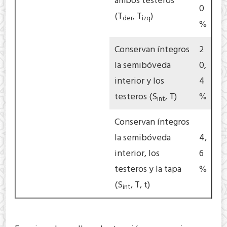
ambos testeros
0
(T
, T
)
der
izq
%
Conservan íntegros
2
la semibóveda
0,
interior y los
4
testeros (S
, T)
%
int
Conservan íntegros
la semibóveda
4,
interior, los
6
testeros y la tapa
%
(S
, T, t)
int