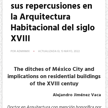
sus repercusiones en
la Arquitectura
Habitacional del siglo
XVIII
POR
ADMINMX
ACTUALIZADA EL
13 MAYO, 2022
The ditches of México City and
implications on residential buildings
of the XVIII centuy
Alejandro Jiménez Vaca
Doctor en Arquitectura con mención honorífica por