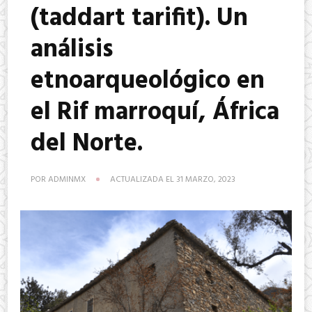
(taddart tarifit). Un
análisis
etnoarqueológico en
el Rif marroquí, África
del Norte.
POR
ADMINMX
ACTUALIZADA EL
31 MARZO, 2023