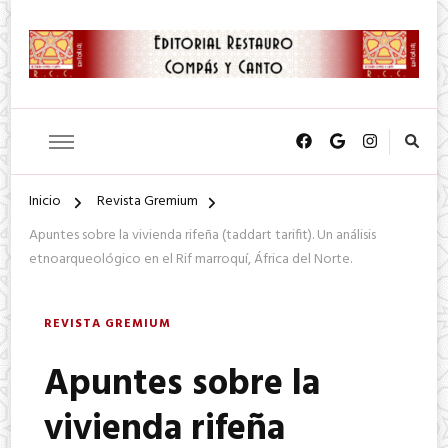
SA. de CV.
Editorial Restauro Compás y
Canto
Inicio
Revista Gremium
Apuntes sobre la vivienda rifeña (taddart tarifit). Un análisis
etnoarqueológico en el Rif marroquí, África del Norte.
REVISTA GREMIUM
Apuntes sobre la
vivienda rifeña