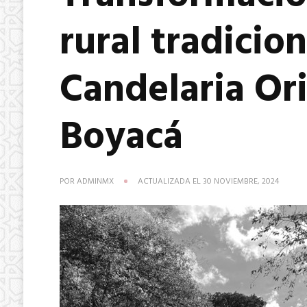
rural tradicio
Candelaria Or
Boyacá
POR
ADMINMX
ACTUALIZADA EL
30 NOVIEMBRE, 2024