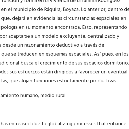
a, función y forma en la vivienda de la familia Rodríguez
 en el municipio de Ráquira, Boyacá. Lo anterior, dentro d
ue, dejará en evidencia las circunstancias espaciales en
tipología en su momento encontrada. Esto, representando
nes por adaptarse a un modelo excluyente, centralizado y
a desde un razonamiento deductivo a través de
 que se traducen en esquemas espaciales. Así pues, en los
radicional busca el crecimiento de sus espacios dormitorio,
odos sus esfuerzos están dirigidos a favorecer un eventual
xtas, que alojan funciones estrictamente productivas.
ntamiento humano, medio rural
g has increased due to globalizing processes that enhance