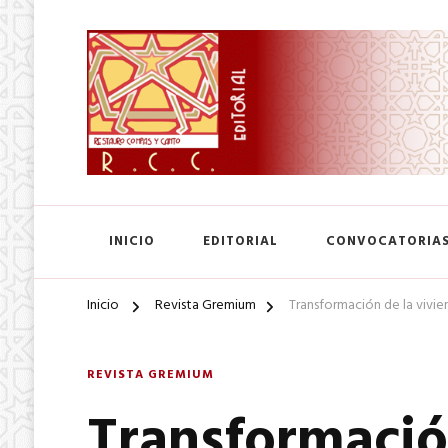
SA. de CV.
Editorial Restauro Compás
INICIO
EDITORIAL
CONVOCATORIA
Inicio
Revista Gremium
Transformación de la vivie
REVISTA GREMIUM
Transformació