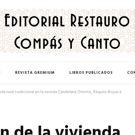
 y Canto
S
REVISTA GREMIUM
LIBROS PUBLICADOS
CO
nda rural tradicional en la vereda Candelaria Oriente, Ráquira-Boyacá
n de la vivienda