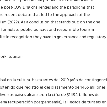
on to face the phenomena produced in the ambivalent
he post-COVID 19 challenges and the paradigms that
 the recent debate that led to the approach of the
ism (2022). As a conclusion that stands out: on the one
 formulate public policies and responsible tourism
little recognition they have in governance and regulatory
ork, tourism.
bal en la cultura. Hasta antes del 2019 (año de contingenc
ostenido que registró el desplazamiento de 1465 millones
diversos países alcanzaron la cifra de $1494 billones de
lena recuperación postpandemia), la llegada de turistas en