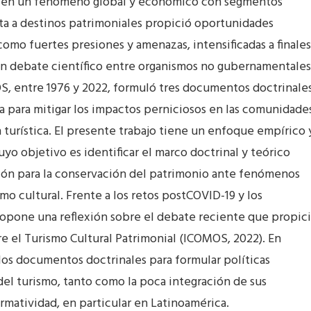
rte en un fenómeno global y económico con segmentos
sita a destinos patrimoniales propició oportunidades
í como fuertes presiones y amenazas, intensificadas a finales
ó un debate científico entre organismos no gubernamentales
entre 1976 y 2022, formuló tres documentos doctrinale
 para mitigar los impactos perniciosos en las comunidade
ón turística. El presente trabajo tiene un enfoque empírico 
yo objetivo es identificar el marco doctrinal y teórico
ión para la conservación del patrimonio ante fenómenos
mo cultural. Frente a los retos postCOVID-19 y los
opone una reflexión sobre el debate reciente que propic
re el Turismo Cultural Patrimonial (ICOMOS, 2022). En
 los documentos doctrinales para formular políticas
del turismo, tanto como la poca integración de sus
matividad, en particular en Latinoamérica.