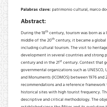
Palabras clave:
patrimonio cultural, marco doc
Abstract:
th
During the 18
century, tourism was born as a le
th
middle of the 20
century, it became a globa
including cultural tourism. The visit to herita
development in several countries and strong pr
st
century and in the 21
century. Context that ge
governmental organizations such as UNESCO, 
and Monuments (ICOMOS) between 1976 and 20
recommendations and a reference framework t
historical sites with high tourist frequency. T
descriptive and critical methodology. The obje