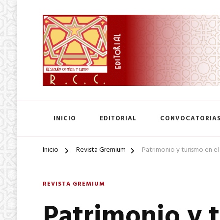
SA. de CV.
Editorial Restauro Compás
INICIO
EDITORIAL
CONVOCATORIA
Inicio
Revista Gremium
Patrimonio y turismo en el 
REVISTA GREMIUM
Patrimonio y t