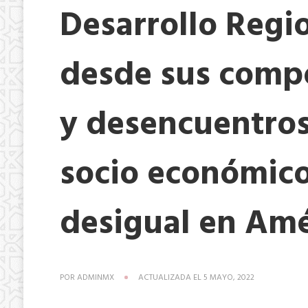
Desarrollo Regio
desde sus comp
y desencuentros
socio económico
desigual en Amé
POR
ADMINMX
ACTUALIZADA EL
5 MAYO, 2022