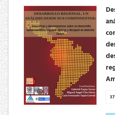
De
aná
co
de
de
reg
Am
37