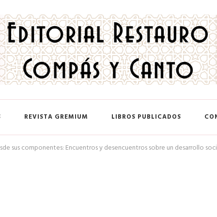
 y Canto
S
REVISTA GREMIUM
LIBROS PUBLICADOS
CO
 desde sus componentes: Encuentros y desencuentros sobre un desarrollo soc