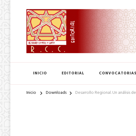
SA. de CV.
Editorial Restauro Compás
INICIO
EDITORIAL
CONVOCATORIA
Inicio
Downloads
Desarrollo Regional. Un análisis