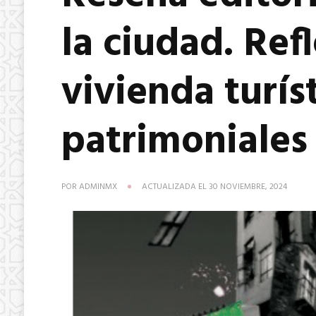
la ciudad. Ref
vivienda turís
patrimoniales
POR
ADMINMX
ACTUALIZADA EL
30 NOVIEMBRE, 2024