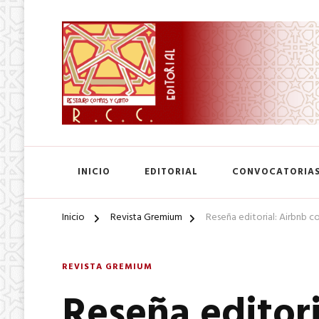
SA. de CV.
Editorial Restauro Compás
INICIO
EDITORIAL
CONVOCATORIA
Inicio
Revista Gremium
Reseña editorial: Airbnb co
REVISTA GREMIUM
Reseña editori