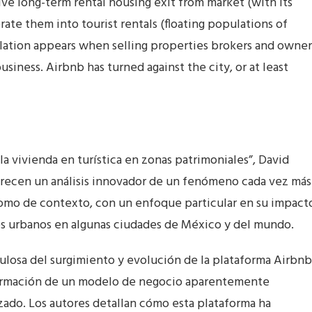
ive long-term rental housing exit from market (with its
rate them into tourist rentals (floating populations of
eculation appears when selling properties brokers and owner
usiness. Airbnb has turned against the city, or at least
la vivienda en turística en zonas patrimoniales”, David
recen un análisis innovador de un fenómeno cada vez más
como de contexto, con un enfoque particular en su impact
les urbanos en algunas ciudades de México y del mundo.
culosa del surgimiento y evolución de la plataforma Airbnb
sformación de un modelo de negocio aparentemente
zado. Los autores detallan cómo esta plataforma ha