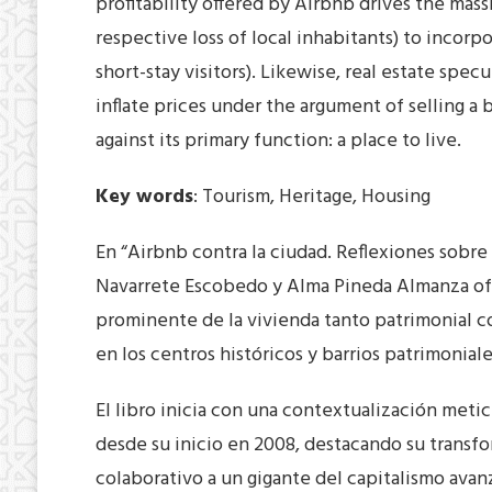
profitability offered by Airbnb drives the mass
respective loss of local inhabitants) to incorpo
short-stay visitors). Likewise, real estate sp
inflate prices under the argument of selling a b
against its primary function: a place to live.
Key words
: Tourism, Heritage, Housing
En “Airbnb contra la ciudad. Reflexiones sobre 
Navarrete Escobedo y Alma Pineda Almanza of
prominente de la vivienda tanto patrimonial 
en los centros históricos y barrios patrimonia
El libro inicia con una contextualización meti
desde su inicio en 2008, destacando su tran
colaborativo a un gigante del capitalismo avan