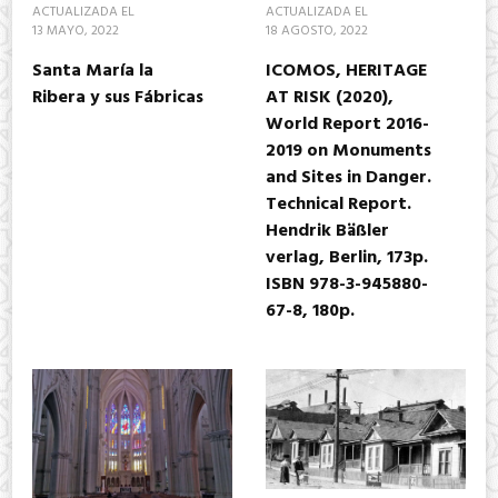
ACTUALIZADA EL
ACTUALIZADA EL
13 MAYO, 2022
18 AGOSTO, 2022
Santa María la
ICOMOS, HERITAGE
Ribera y sus Fábricas
AT RISK (2020),
World Report 2016-
2019 on Monuments
and Sites in Danger.
Technical Report.
Hendrik Bäßler
verlag, Berlin, 173p.
ISBN 978-3-945880-
67-8, 180p.