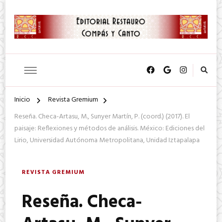
SA. de CV.
Editorial Restauro Compás y
Canto
Inicio
Revista Gremium
Reseña. Checa-Artasu, M., Sunyer Martín, P. (coord.) (2017). El
paisaje: Reflexiones y métodos de análisis. México: Ediciones del
Lirio, Universidad Autónoma Metropolitana, Unidad Iztapalapa
REVISTA GREMIUM
Reseña. Checa-