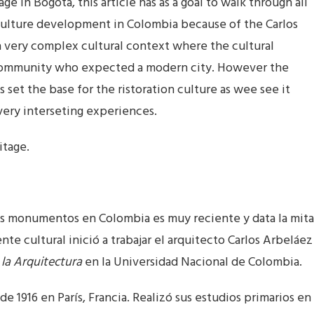
ge in Bogota, this article has as a goal to walk through all
culture development in Colombia because of the Carlos
a very complex cultural context where the cultural
 community who expected a modern city. However the
 set the base for the ristoration culture as wee see it
 very interseting experiences.
itage.
 los monumentos en Colombia es muy reciente y data la mit
te cultural inició a trabajar el arquitecto Carlos Arbeláez
 la Arquitectura
en la Universidad Nacional de Colombia.
e 1916 en París, Francia. Realizó sus estudios primarios en