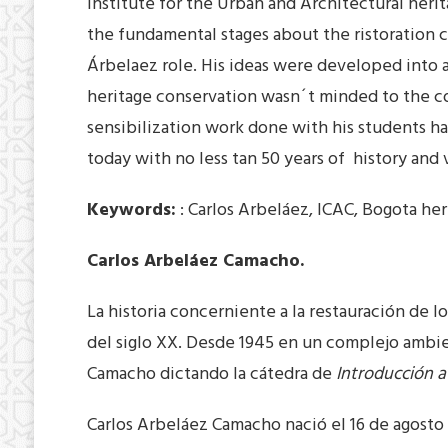
Institute for the Urban and Architectural herita
the fundamental stages about the ristoration 
Árbelaez role. His ideas were developed into 
heritage conservation wasn´t minded to the
sensibilization work done with his students has
today with no less tan 50 years of history and
Keywords:
: Carlos Arbeláez, ICAC, Bogota her
Carlos Arbeláez Camacho.
La historia concerniente a la restauración de
del siglo XX. Desde 1945 en un complejo ambien
Camacho dictando la cátedra de
Introducción a
Carlos Arbeláez Camacho nació el 16 de agosto d