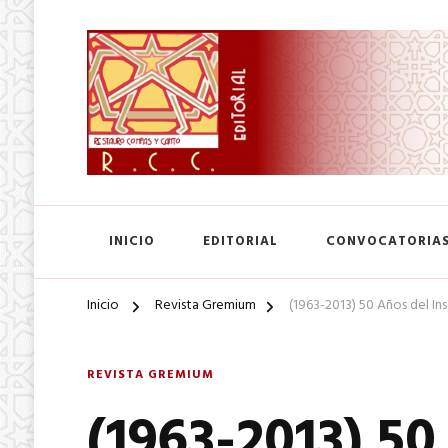
SA. de CV.
Editorial Restauro Compás
INICIO
EDITORIAL
CONVOCATORIA
Inicio
Revista Gremium
(1963-2013) 50 Años del In
REVISTA GREMIUM
(1963-2013) 50