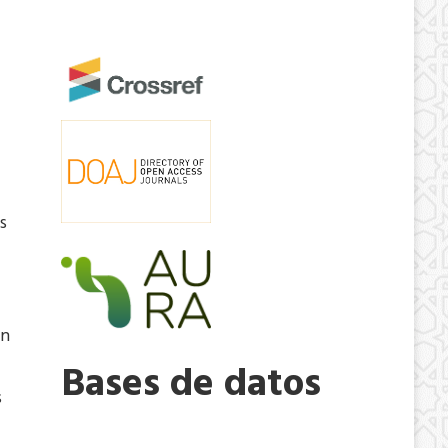
s
on
Bases de datos
s