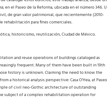
de catalogar estos edificios, este trabajo analiza, desde un
ea
, en el Paseo de la Reforma, ubicada en el número 346. 
vil, de gran valor patrimonial, que recientemente (2010-
 rehabilitación para fines comerciales.
ótica, historicismo, reutilización, Ciudad de México.
litation and reuse operations of buildings cataloged as
creasingly frequent. Many of them have been built in 19th
whose history is unknown. Claiming the need to know the
from a historical analysis perspective: Casa O’Hea, at Paseo
ple of civil neo-Gothic architecture of outstanding
the subject of a complex rehabilitation operation for