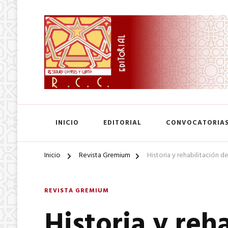
SA. de CV.
Editorial Restauro Compás
INICIO
EDITORIAL
CONVOCATORIA
Inicio
Revista Gremium
Historia y rehabilitación 
REVISTA GREMIUM
Historia y reha