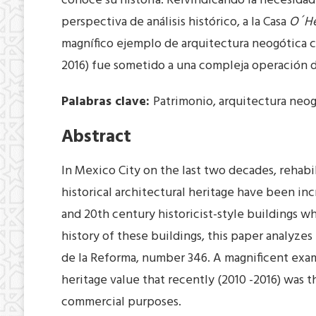
conoce su historia. Reivindicando la necesidad 
perspectiva de análisis histórico, a la Casa
O´H
magnífico ejemplo de arquitectura neogótica ci
2016) fue sometido a una compleja operación de
Palabras clave:
Patrimonio, arquitectura neog
Abstract
In Mexico City on the last two decades, rehabi
historical architectural heritage have been in
and 20th century historicist-style buildings 
history of these buildings, this paper analyzes 
de la Reforma, number 346. A magnificent exam
heritage value that recently (2010 -2016) was 
commercial purposes.