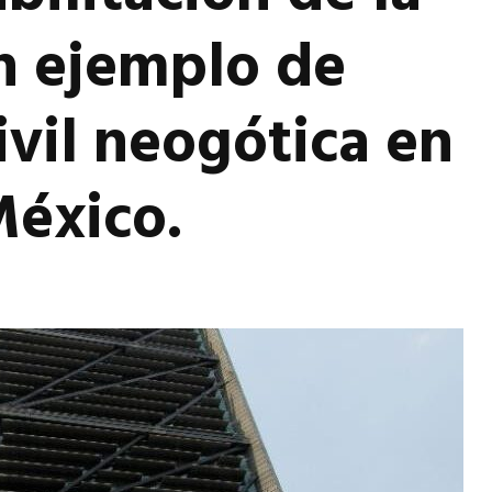
n ejemplo de
ivil neogótica en
México.