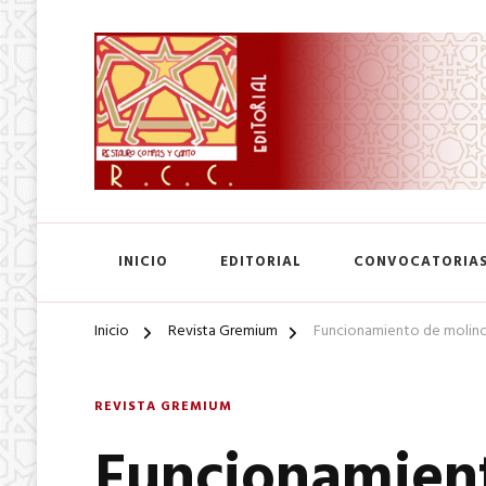
SA. de CV.
Editorial Restauro Compás
INICIO
EDITORIAL
CONVOCATORIA
Inicio
Revista Gremium
Funcionamiento de molinos
REVISTA GREMIUM
Funcionamient