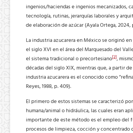
ingenios/haciendas e ingenios mecanizados, ca
tecnología, rutinas, jerarquías laborales y ar
de elaboración de azúcar (Ayala Ortega, 2024, p
La industria azucarera en México se originó en
el siglo XVI en el área del Marquesado del Vall
[2]
el sistema tradicional o precortesiano
, mismo
décadas del siglo XIX, mientras que, a partir d
industria azucarera es el conocido como “refi
Reyes, 1988, p. 409).
El primero de estos sistemas se caracterizó por
humana/animal o hidráulica, las cuales eran ap
importante de este método es el empleo del fu
procesos de limpieza, cocción y concentrado d