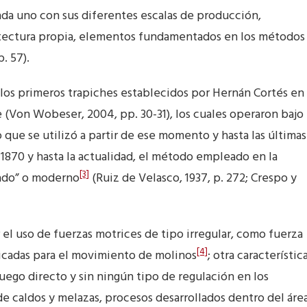
da uno con sus diferentes escalas de producción,
quitectura propia, elementos fundamentados en los métodos
. 57).
 los primeros trapiches establecidos por Hernán Cortés en
e (Von Wobeser, 2004, pp. 30-31), los cuales operaron bajo
 que se utilizó a partir de ese momento y hasta las últimas
e 1870 y hasta la actualidad, el método empleado en la
[3]
nado” o moderno
(Ruiz de Velasco, 1937, p. 272; Crespo y
 el uso de fuerzas motrices de tipo irregular, como fuerza
[4]
licadas para el movimiento de molinos
; otra característic
ego directo y sin ningún tipo de regulación en los
e caldos y melazas, procesos desarrollados dentro del áre