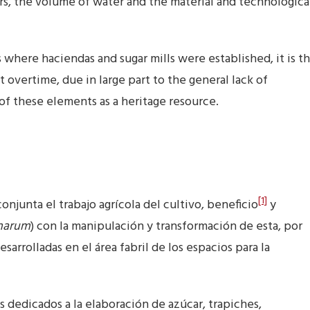
s, the volume of water and the material and technologica
es where haciendas and sugar mills were established, it is t
 overtime, due in large part to the general lack of
f these elements as a heritage resource.
[1]
njunta el trabajo agrícola del cultivo, beneficio
y
inarum
) con la manipulación y transformación de esta, por
arrolladas en el área fabril de los espacios para la
s dedicados a la elaboración de azúcar, trapiches,