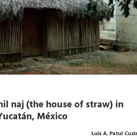
l naj (the house of straw) in
Yucatán, México
Luis A. Petul Cux