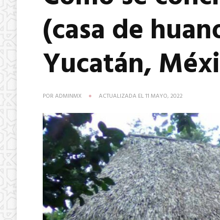
(casa de huan
Yucatán, Méx
POR
ADMINMX
ACTUALIZADA EL
11 MAYO, 2022