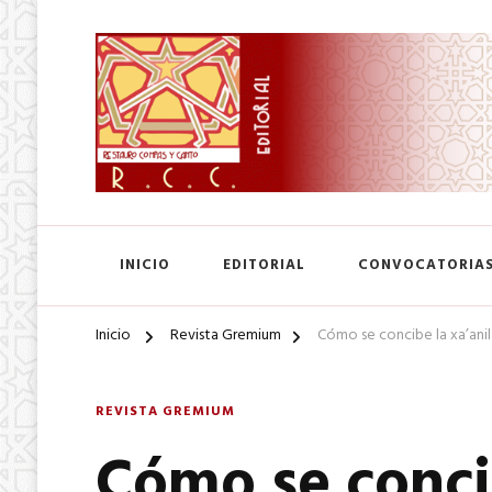
SA. de CV.
Editorial Restauro Compás
INICIO
EDITORIAL
CONVOCATORIA
Inicio
Revista Gremium
Cómo se concibe la xa’ani
REVISTA GREMIUM
Cómo se concib