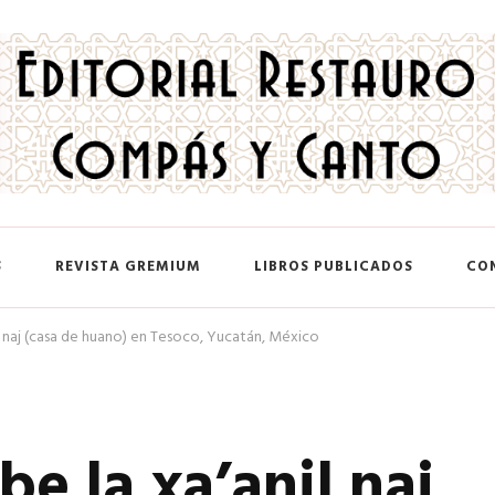
 y Canto
S
REVISTA GREMIUM
LIBROS PUBLICADOS
CO
l naj (casa de huano) en Tesoco, Yucatán, México
e la xa’anil naj