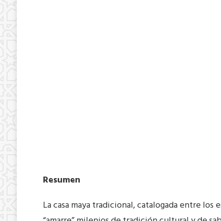
Resumen
La casa maya tradicional, catalogada entre los
“amarre” milenios de tradición cultural y de s