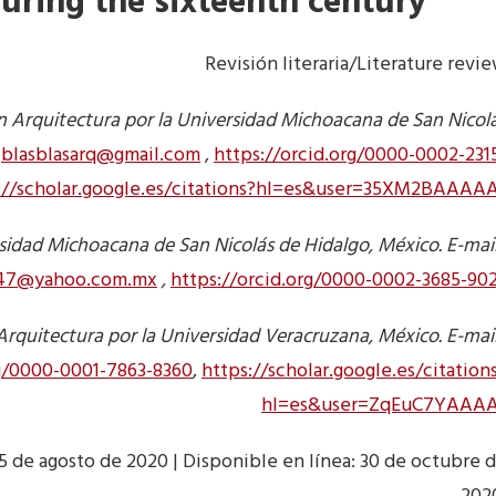
uring the sixteenth century
Revisión literaria/Literature revi
Arquitectura por la Universidad Michoacana de San Nicol
:
blasblasarq@gmail.com
,
https://orcid.org/0000-0002-231
://scholar.google.es/citations?hl=es&user=35XM2BAAAA
idad Michoacana de San Nicolás de Hidalgo, México. E-mail
g47@yahoo.com.mx
,
https://orcid.org/0000-0002-3685-90
quitectura por la Universidad Veracruzana, México. E-mai
rg/0000-0001-7863-8360
,
https://scholar.google.es/citation
hl=es&user=ZqEuC7YAAA
5 de agosto de 2020 | Disponible en línea: 30 de octubre 