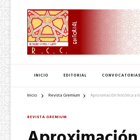
SA. de CV.
Editorial Restauro Compás
INICIO
EDITORIAL
CONVOCATORIA
Inicio
Revista Gremium
Aproximación histórica a l
REVISTA GREMIUM
Aproximación h