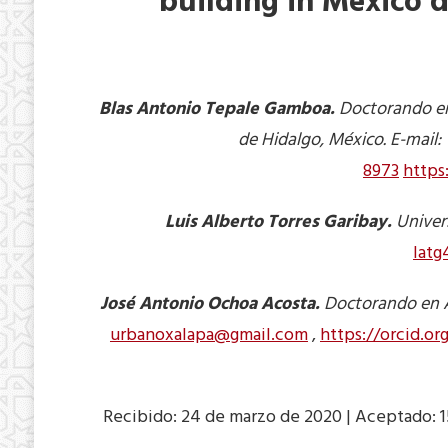
building in Mexico d
Blas Antonio Tepale Gamboa.
Doctorando en 
de Hidalgo, México. E-mail
8973
https
Luis Alberto Torres Garibay.
Univers
lat
José Antonio Ochoa Acosta.
Doctorando en Ar
urbanoxalapa@gmail.com
,
https://orcid.o
Recibido: 24 de marzo de 2020 | Aceptado: 1