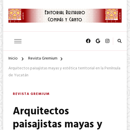
SA. de CV.
Editorial Restauro Compás y
Canto
Inicio
Revista Gremium
Arquitectos paisajistas mayas y estética territorial en la Península
de Yucatán
REVISTA GREMIUM
Arquitectos
paisajistas mayas y