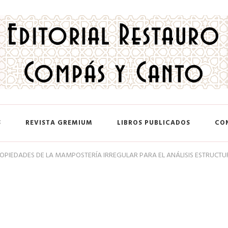
 y Canto
S
REVISTA GREMIUM
LIBROS PUBLICADOS
CO
OPIEDADES DE LA MAMPOSTERÍA IRREGULAR PARA EL ANÁLISIS ESTRUCTURA