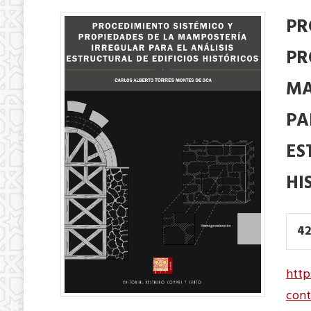
PR
PR
MA
PA
ES
HI
42
http
con