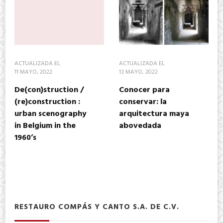
ACTUALIZADA EL
ACTUALIZADA EL
11 MAYO, 2022
13 MAYO, 2022
De(con)struction /
Conocer para
(re)construction :
conservar: la
urban scenography
arquitectura maya
in Belgium in the
abovedada
1960’s
RESTAURO COMPÁS Y CANTO S.A. DE C.V.