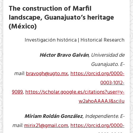
The construction of Marfil
landscape, Guanajuato’s heritage
(México)
Investigación histórica | Historical Research
Héctor Bravo Galván
, Universidad de
Guanajuato
.
E-
mail:
bravogh@ugto.mx
,
https://orcid.org/0000-
0003-1012-
9089
,
https://scholar.google.es/citations?user=y-
w2ahoAAAAJ&scilu
Miriam Roldán González
, Independiente.
E-
mail:
mirix21@gmail.com
,
https://orcid.org/0000-