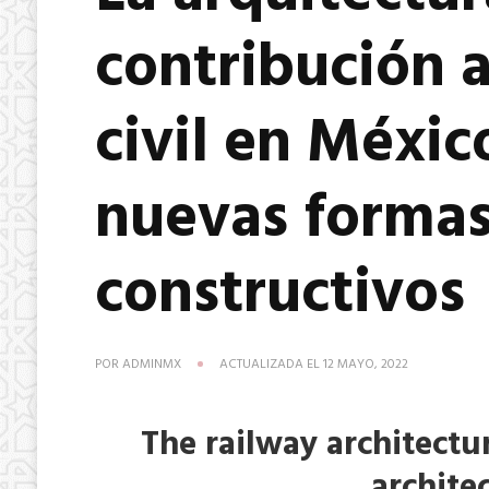
contribución a
civil en Méxic
nuevas formas
constructivos
POR
ADMINMX
ACTUALIZADA EL
12 MAYO, 2022
The railway architectur
archite