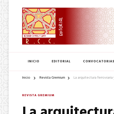
SA. de CV.
Editorial Restauro Compás
INICIO
EDITORIAL
CONVOCATORIA
Inicio
Revista Gremium
La arquitectura ferroviaria
REVISTA GREMIUM
La arquitectur