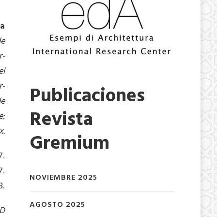
pa
de
r-
el
r-
Publicaciones
de
Revista
e;
x
.
Gremium
7.
7.
NOVIEMBRE 2025
8.
AGOSTO 2025
ND