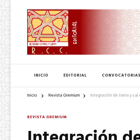
SA. de CV.
Editorial Restauro Compás
INICIO
EDITORIAL
CONVOCATORIA
Inicio
Revista Gremium
Integración de tierra y cal
REVISTA GREMIUM
Integración de