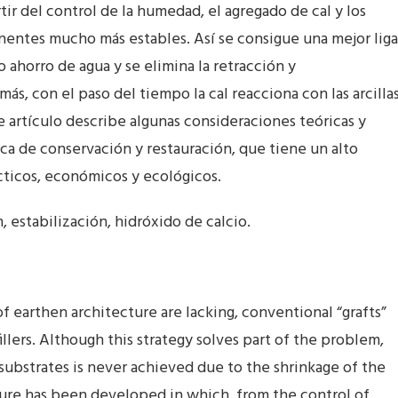
ir del control de la humedad, el agregado de cal y los
ntes mucho más estables. Así se consigue una mejor liga
o ahorro de agua y se elimina la retracción y
s, con el paso del tiempo la cal reacciona con las arcilla
e artículo describe algunas consideraciones teóricas y
ca de conservación y restauración, que tiene un alto
cticos, económicos y ecológicos.
, estabilización, hidróxido de calcio.
f earthen architecture are lacking, conventional “grafts”
llers. Although this strategy solves part of the problem,
 substrates is never achieved due to the shrinkage of the
dure has been developed in which, from the control of