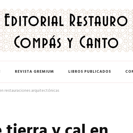
 y Canto
S
REVISTA GREMIUM
LIBROS PUBLICADOS
CO
 en restauraciones arquitectónicas
 tierra y cal en