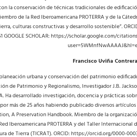
on la conservación de técnicas tradicionales de edificaci
Miembro de la Red Iberoamericana PROTERRA y de la Cáted
rra, culturas constructivas y desarrollo sostenible”. ORCI
51 GOOGLE SCHOLAR: https://scholar.google.com/citation
user=5WMnfNwAAAAJ&hl=e
Francisco Uviña Contrer
planeación urbana y conservación del patrimonio edificad
ión de Patrimonio y Regionalismo, Investigador J.B. Jacks
 Ha desarrollado investigación, docencia y prácticas sob
 por más de 25 años habiendo publicado diversos artículos
tion, A Preservation Handbook. Miembro de la organizaci
Red Iberoamericana PROTERRA y del Taller Internacional 
ra de Tierra (TICRAT). ORCID: https://orcid.org/0000-000