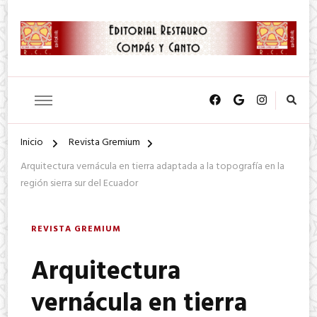
SA. de CV.
Editorial Restauro Compás y
Canto
Inicio
Revista Gremium
Arquitectura vernácula en tierra adaptada a la topografía en la
región sierra sur del Ecuador
REVISTA GREMIUM
Arquitectura
vernácula en tierra