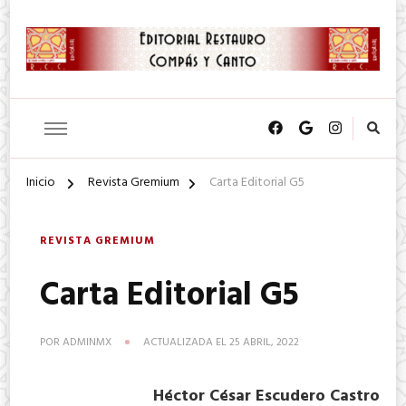
SA. de CV.
Editorial Restauro Compás y
Canto
Inicio
Revista Gremium
Carta Editorial G5
REVISTA GREMIUM
Carta Editorial G5
POR
ADMINMX
ACTUALIZADA EL
25 ABRIL, 2022
Héctor César Escudero Castro