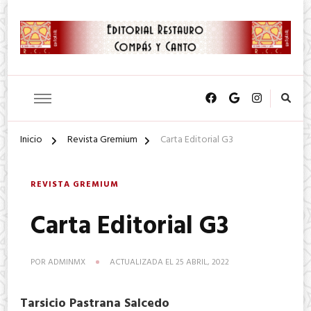
SA. de CV.
Editorial Restauro Compás y
Canto
Inicio
Revista Gremium
Carta Editorial G3
REVISTA GREMIUM
Carta Editorial G3
POR
ADMINMX
ACTUALIZADA EL
25 ABRIL, 2022
Tarsicio Pastrana Salcedo