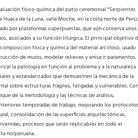
luación físico-química del patio ceremonial “Serpientes
e Huaca de la Luna, valle Moche, en la costa norte de Perú.
mado por plataformas superpuestas, que aún conserva unos
, asociados a su función litúrgica. El principal objetivo 
 composicion física y química del material arcilloso, usado
trucción de muros, modelar relieves y enlucir paramentos,
rizar la patología en función al problema y a la naturaleza
rsales y estandarizados que demuestren la mecánica de la
al sobre estructuras frágiles, fatigadas y vulnerables. Co
que de la metodología y las técnicas de análisis,
anteriores temporadas de trabajo, mejorando los protocolo
ral, consolidación de las superficies arquitectónicas,
ervenidas, procesos que serán replicables en todo el
sta norperuana.