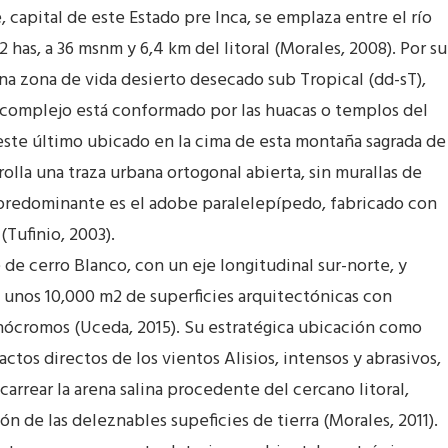
apital de este Estado pre Inca, se emplaza entre el río
has, a 36 msnm y 6,4 km del litoral (Morales, 2008). Por su
na zona de vida desierto desecado sub Tropical (dd-sT),
te complejo está conformado por las huacas o templos del
o, este último ubicado en la cima de esta montaña sagrada de
rolla una traza urbana ortogonal abierta, sin murallas de
ón predominante es el adobe paralelepípedo, fabricado con
(Tufinio, 2003).
 de cerro Blanco, con un eje longitudinal sur-norte, y
unos 10,000 m2 de superficies arquitectónicas con
onócromos (Uceda, 2015). Su estratégica ubicación como
ctos directos de los vientos Alisios, intensos y abrasivos,
arrear la arena salina procedente del cercano litoral,
 de las deleznables supeficies de tierra (Morales, 2011).