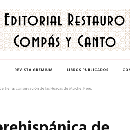
 y Canto
S
REVISTA GREMIUM
LIBROS PUBLICADOS
CO
de tierra: conservación de las Huacas de Moche, Perú.
prehispánica de