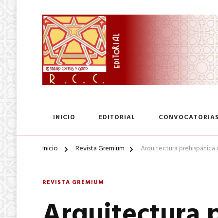
SA. de CV.
Editorial Restauro Compás
INICIO
EDITORIAL
CONVOCATORIA
Inicio
Revista Gremium
Arquitectura prehispánica 
REVISTA GREMIUM
Arquitectura 