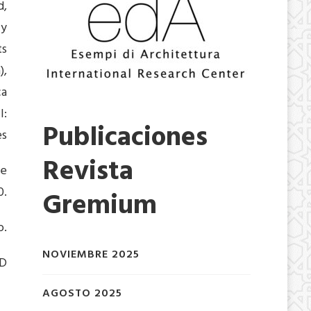
d,
 y
ts
),
ca
l:
Publicaciones
es
Revista
de
0.
Gremium
o.
NOVIEMBRE 2025
ND
AGOSTO 2025