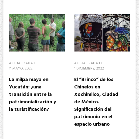
ACTUALIZADA EL
ACTUALIZADA EL
11 MAYO, 2022
1 DICIEMBRE, 2022
La milpa maya en
El “Brinco” de los
Yucatán: ¿una
Chinelos en
transición entre la
Xochimilco, Ciudad
patrimonialización y
de México.
la turistificación?
Significación del
patrimonio en el
espacio urbano