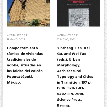
ACTUALIZADA EL
ACTUALIZADA EL
11 MAYO, 2022
12 MAYO, 2022
Comportamiento
Yinsheng Tian, Kai
sísmico de viviendas
Gu, and Wei Tao
tradicionales de
(eds.). Urban
adobe, situadas en
Morphology,
las faldas del volcán
Architectural
Popocatépetl,
Typology and Cities
México.
in Transition. 197 p.
ISBN: 978-7-03-
040218-9. 2014.
Science Press,
Beijing.