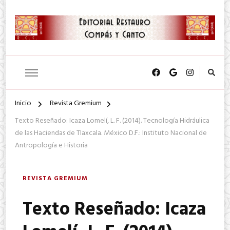
SA. de CV.
Editorial Restauro Compás y
Canto
Inicio
Revista Gremium
Texto Reseñado: Icaza Lomelí, L. F. (2014). Tecnología Hidráulica
de las Haciendas de Tlaxcala. México D.F.: Instituto Nacional de
Antropología e Historia
REVISTA GREMIUM
Texto Reseñado: Icaza