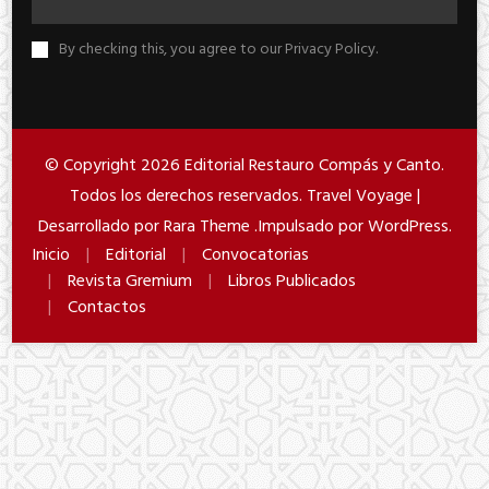
By checking this, you agree to our Privacy Policy.
© Copyright 2026
Editorial Restauro Compás y Canto
.
Todos los derechos reservados. Travel Voyage |
Desarrollado por
Rara Theme
.Impulsado por
WordPress
.
Inicio
Editorial
Convocatorias
Revista Gremium
Libros Publicados
Contactos