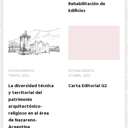
Rehabilitación de
Edificios
ACTUALIZADA EL
ACTUALIZADA EL
7 MAYO, 2022
25 ABRIL, 2022
La diversidad técnica
Carta Editorial G2
y territorial del
patrimonio
arquitectónico-
religioso en el área
de Nazareno-
Argentina