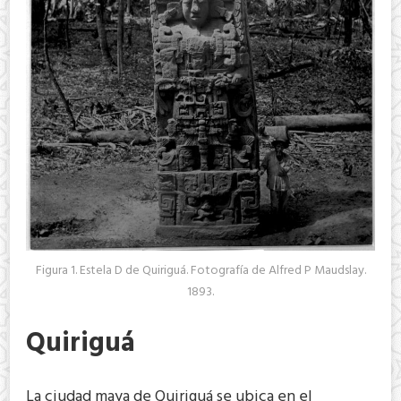
Figura 1. Estela D de Quiriguá. Fotografía de Alfred P Maudslay.
1893.
Quiriguá
La ciudad maya de Quiriguá se ubica en el