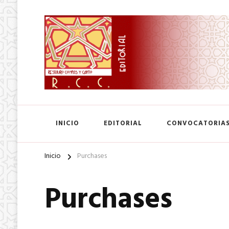
SA. de CV.
Editorial Restauro Compás
INICIO
EDITORIAL
CONVOCATORIA
Inicio
Purchases
Purchases