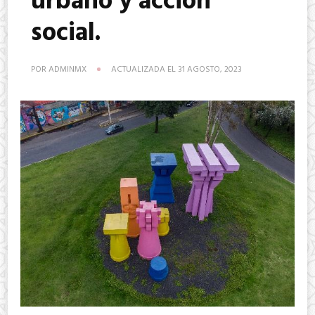
urbano y acción
social.
POR
ADMINMX
ACTUALIZADA EL
31 AGOSTO, 2023