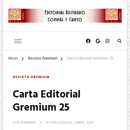
SA. de CV.
Editorial Restauro Compás y
Canto
Inicio
Revista Gremium
Carta Editorial Gremium 25
REVISTA GREMIUM
Carta Editorial
Gremium 25
POR
ADMINMX
ACTUALIZADA EL
7 ABRIL, 2025