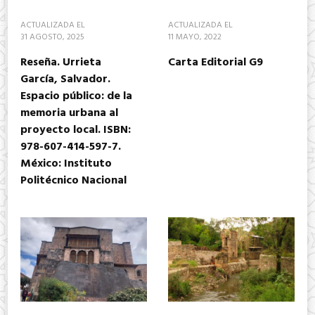
ACTUALIZADA EL
ACTUALIZADA EL
31 AGOSTO, 2025
11 MAYO, 2022
Reseña. Urrieta
Carta Editorial G9
García, Salvador.
Espacio público: de la
memoria urbana al
proyecto local. ISBN:
978-607-414-597-7.
México: Instituto
Politécnico Nacional